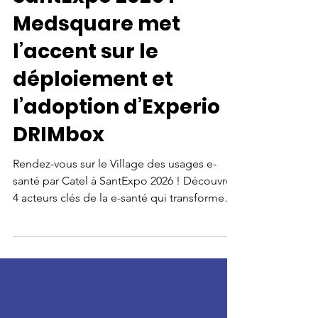
19 mai
2 min de lecture
SantExpo 2026 :
Medsquare met
l’accent sur le
déploiement et
l’adoption d’Experio
DRIMbox
Rendez-vous sur le Village des usages e-
santé par Catel à SantExpo 2026 ! Découvrez
4 acteurs clés de la e-santé qui transforment
le quotidien des établissements et des
professionnels de santé, parmi lesquels
MEDSQUARE.