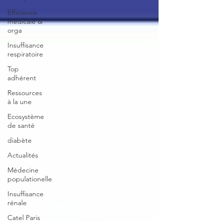
Efficience
médicale &
orga
Insuffisance
respiratoire
Top
adhérent
Ressources
à la une
Ecosystème
de santé
diabète
Actualités
Médecine
populationelle
Insuffisance
rénale
Catel Paris