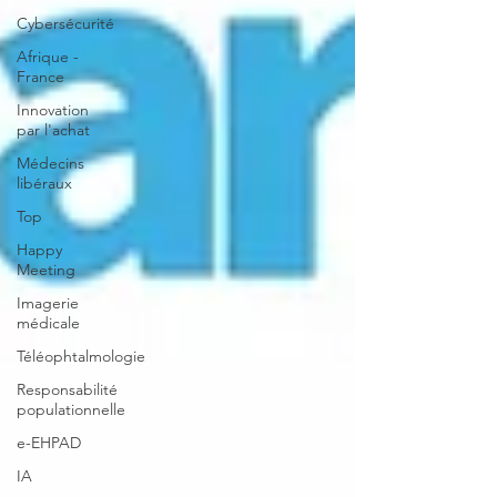
Cybersécurité
Afrique -
France
Innovation
par l'achat
Médecins
libéraux
Top
Happy
Meeting
Imagerie
médicale
Téléophtalmologie
Responsabilité
populationnelle
e-EHPAD
IA