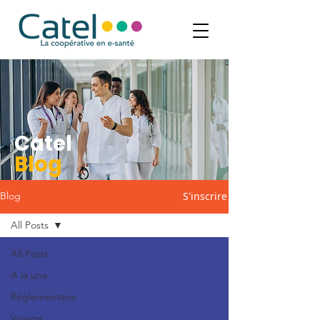
Catel
Blog
S'inscrire
Blog
All Posts
All Posts
A la une
Réglementaire
Voyage