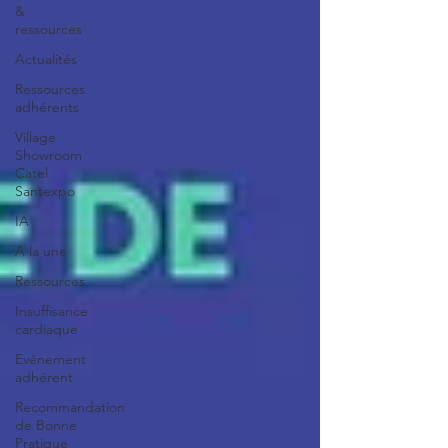
&
ressources
Actualités
Ressources
adhérents
Village
Showroom
Catel
Santexpo
IA
A la une
Ressources
Insuffisance
cardiaque
Evénement
adhérent
Recommandation
de Bonne
Pratique