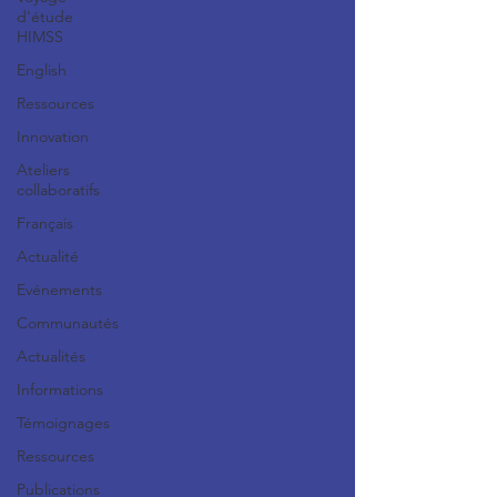
d'étude
HIMSS
English
Ressources
Innovation
Ateliers
collaboratifs
Français
Actualité
Evénements
Communautés
Actualités
Informations
Témoignages
Ressources
Publications