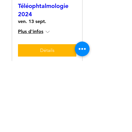
Téléophtalmologie
2024
ven. 13 sept.
Plus d'infos
Détails
Nous contacter
.
Vous souhaitez développer un projet en e-
santé ? Contactez-nous dès maintenant en
précisant votre projet via ce formulaire.​