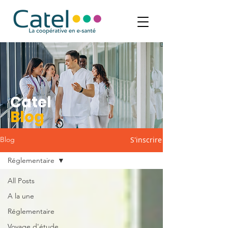
Catel
Blog
S'inscrire
Blog
Réglementaire
All Posts
A la une
Réglementaire
Voyage d'étude