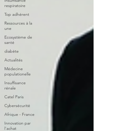
Insuffisance
respiratoire
Top adhérent
Ressources à la
une
Ecosystème de
santé
diabète
Actualités
Médecine
populationelle
Insuffisance
rénale
Catel Paris
Cybersécurité
Afrique - France
Innovation par
l'achat