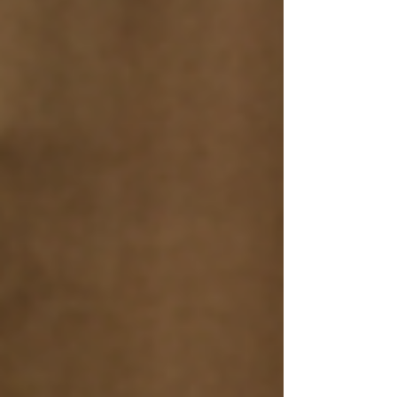
stratégie d'efficience. Face à l'impératif de
réduction des déficits, le texte révèle une
double approche pour accélérer l'adoption
des nouveaux outils par les professionnels
de santé. D'un côté, il instaure un régime de
sanctions pour forcer l'utilisation des outils
existants ; de l'autre, il propose un modèle
de financement inédit pour encourager
l'innovat