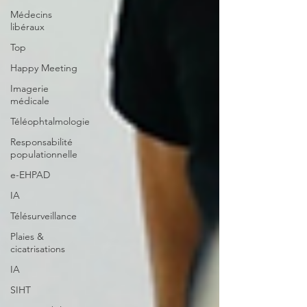
Médecins
libéraux
Top
Happy Meeting
Imagerie
médicale
Téléophtalmologie
Responsabilité
populationnelle
e-EHPAD
IA
Télésurveillance
Plaies &
cicatrisations
IA
SIHT