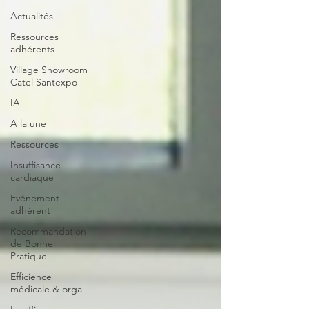
Actualités
Ressources
adhérents
Village Showroom
Catel Santexpo
IA
A la une
Ressources
Insuffisance
cardiaque
Evénement
adhérent
Recommandation
de Bonne
Pratique
Efficience
médicale & orga