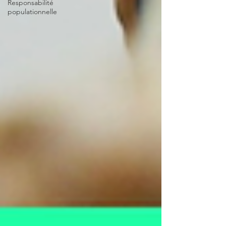
Responsabilité
populationnelle