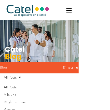
Catel
Blog
S'inscrire
Blog
All Posts
All Posts
A la une
Réglementaire
Voyage