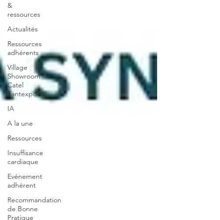
&
ressources
Actualités
Ressources
adhérents
Village
Showroom
Catel
Santexpo
IA
A la une
Ressources
Insuffisance
cardiaque
Evénement
adhérent
Recommandation
de Bonne
Pratique