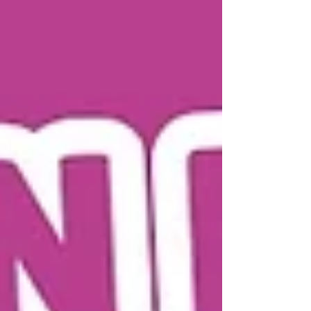
fin des années 90, il partage avec nous sa
vision d’une médecine connectée, humaine
et ancrée sur le territoire. Entre gain de
confort pour les résidents et montée en
compétences des équipes soignantes, il
nous explique comment des dispositifs
comme le programme e-EHPAD
transforment durablement la prise en charge