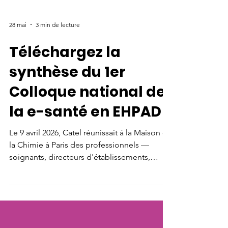
28 mai
3 min de lecture
Téléchargez la
synthèse du 1er
Colloque national de
la e-santé en EHPAD
Le 9 avril 2026, Catel réunissait à la Maison de
la Chimie à Paris des professionnels —
soignants, directeurs d'établissements,
institutionnels, chercheurs et industriels —
pour une journée inédite. 16 intervenants
issus de 10 régions, 4 sessions thématiques,
un atelier-débat, des données médico-