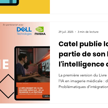
octobre, l'heure est au bilan
marquée par des avancées sig
franchi plusieurs caps au se
bonnes pratiques et des usa
29 juil. 2025
3 min de lecture
Catel publie 
partie de son 
l'intelligence 
imagerie médi
La première version du Livr
l'IA en imagerie médicale : d
sur les probl
Problématiques d’intégrati
rencontrées p
est publiée. Fruit d'une coll
experts du secteur coordonné
et les princip
avec des acteurs industriels 