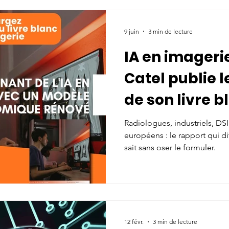
Actualité
Evénements
Communautés
Actualités
9 juin
3 min de lecture
IA en imageri
essources
Publications & ressources
Actualités
Catel publie 
de son livre b
wroom Catel Santexpo
IA
A la une
Ressources
modèle écon
Radiologues, industriels, DSI
européens : le rapport qui d
adhérent
Recommandation de Bonne Pratique
sait sans oser le formuler.
ance respiratoire
Top adhérent
Ressources à la une
12 févr.
3 min de lecture