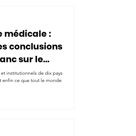
e médicale :
les conclusions
lanc sur le
omique
 et institutionnels de dix pays
it enfin ce que tout le monde