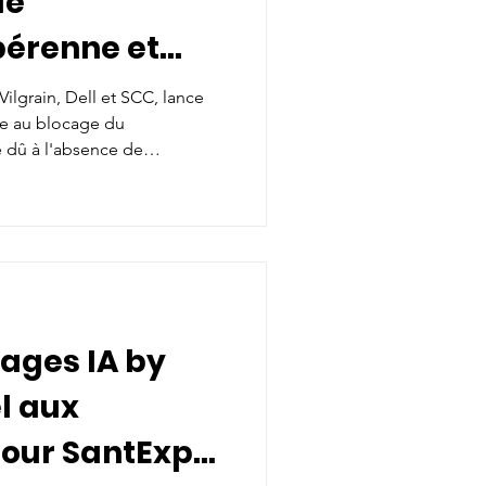
le
érenne et
 Vilgrain, Dell et SCC, lance
ce au blocage du
é dû à l'absence de
nariat vise à transformer
rché. Ce travail aboutira au
A et Imagerie : « Le pari
vec un modèle économique
sages IA by
l aux
pour SantExpo