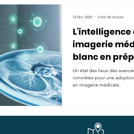
Technologies et Nvidia, ce 
apporte un éclairage essentiel
opportunités de l'intégration
12 févr. 2025
2 min de lecture
L’intelligence 
imagerie médi
blanc en prép
Un état des lieux des avanc
concrètes pour une adoption 
en imagerie médicale.