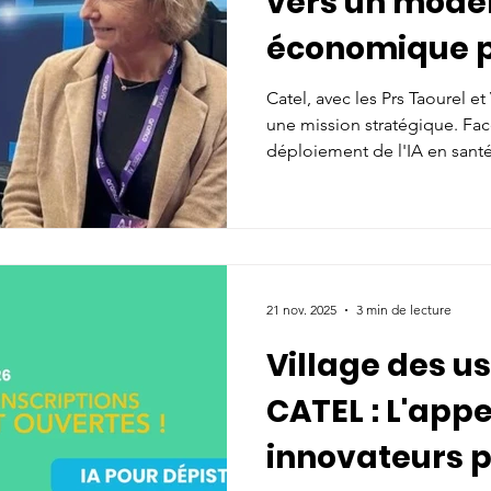
vers un modè
économique p
rénové
Catel, avec les Prs Taourel et
une mission stratégique. Fa
déploiement de l'IA en sant
financement adapté, ce parte
l'innovation en réalité de ma
second volet du Livre Blanc I
gagnant de l'IA en santé a
rénové ».
21 nov. 2025
3 min de lecture
Village des u
CATEL : L'appe
innovateurs 