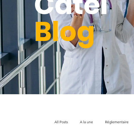
Catel
Blog
All Posts
A la une
Réglementaire