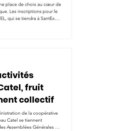
 !
une place de choix au cœur de
ue. Les inscriptions pour le
EL, qui se tiendra à SantExpo
ésormais ouvertes.
ctivités
atel, fruit
nt collectif
inistration de la coopérative
eau Catel se tiennent
n des Assemblées Générales en