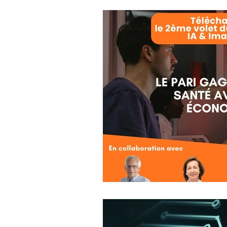
Ateliers collaboratifs
Français
Informations
Témoignages
R
Ressources adhérents
Village Sho
Insuffisance cardiaque
Evénement 
Efficience médicale & orga
Insuffis
Ecosystème de santé