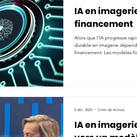
IA en imagerie
financement
Alors que l’IA progresse ra
durable en imagerie dépend 
financement. Les modèles fo
s’essoufflent. Catel, avec les
Valérie Vilgrain et ses parten
consultation nationale. Ce se
appelle l’écosystème à déf
viable pour ancrer l’IA dans l
quotidienne.
9 déc. 2025
3 min de lecture
IA en imageri