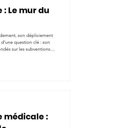
 : Le mur du
pidement, son déploiement
d’une question clé : son
ndés sur les subventions
 professeurs Patrice Taourel et
aires Dell et SCC, lance une
cond volet du livre blanc
inir un modèle économique
a pratique clinique
e médicale :