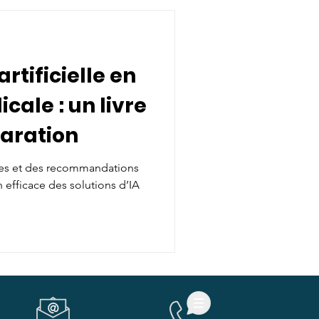
document de référence
 sur les défis et les
 de l'IA dans l'imagerie
artificielle en
cale : un livre
aration
ées et des recommandations
efficace des solutions d’IA