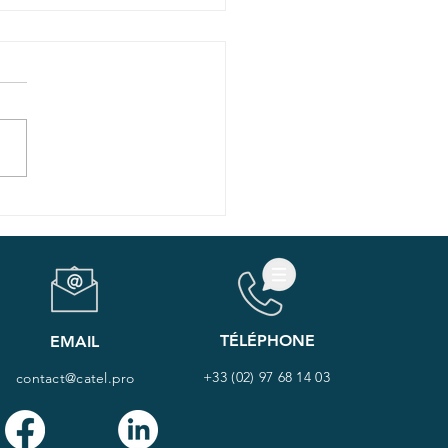
controns-nous lors
 Journées
trisations 2024
TÉLÉPHONE
EMAIL
+33 (02) 97 68 14 03
contact@catel.pro