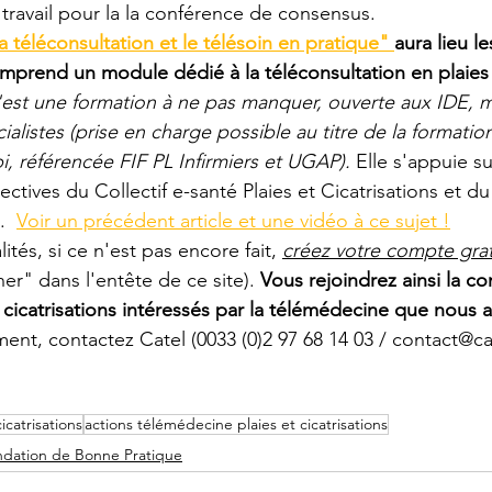
ravail pour la la conférence de consensus. 
a téléconsultation et le télésoin en pratique" 
a
ura lieu le
omprend u
n module dédié à la téléconsultation en plaies 
est une formation à ne pas manquer, ouverte aux IDE, 
cialistes (prise en charge possible au titre de la formatio
pi, référencée FIF PL Infirmiers et UGAP). 
Elle s'appuie su
ctives du Collectif e-santé Plaies et Cicatrisations et du 
  
Voir un précédent article et une vidéo à ce sujet !
ités, si ce n'est pas encore fait, 
créez votre compte grat
er" dans l'entête de ce site). 
Vous rejoindrez ainsi la 
t cicatrisations intéressés par la télémédecine que nous 
ent, contactez Catel (0033 (0)2 97 68 14 03 / contact@ca
cicatrisations
actions télémédecine plaies et cicatrisations
ation de Bonne Pratique