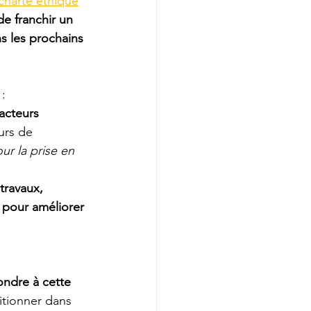
charte éthique
de franchir un 
s les prochains 
 :
acteurs 
urs de 
r la prise en 
travaux,
 pour améliorer 
ondre à cette 
itionner dans 