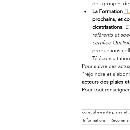
des groupes de t
La Formation 
"L
prochains, et c
cicatrisations.
C'
référents et spé
certifiée Qualio
productions colle
Téléconsultation.
Pour suivre ces actual
"rejoindre et s'abonn
acteurs des plaies e
Pour tout renseignem
collectif e-santé plaies et 
Informations
Recommand