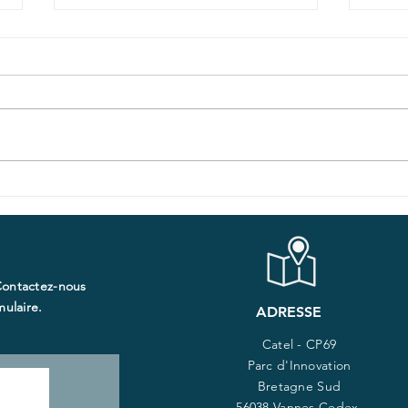
Le Collectif e-santé
Ren
plaies et cicatrisations
des
vous donne rendez-vous
Cica
lors des Journées
Contactez-nous
Cicatrisations les 19, 20
ulaire.​
et 21 janvier 2025
ADRESSE
Catel - CP69
Parc d'Innovation
Bretagne Sud
56038 Vannes Cedex