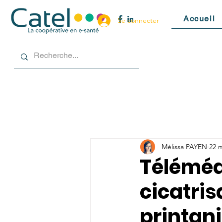
Accueil
Se connecter
Mélissa PAYEN
22 
Téléméd
cicatris
printani