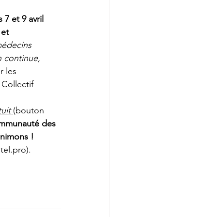
s 7 et 9 avril 
et 
médecins 
n continue, 
r les 
Collectif 
uit 
(bouton 
communauté des 
animons ! 
tel.pro).