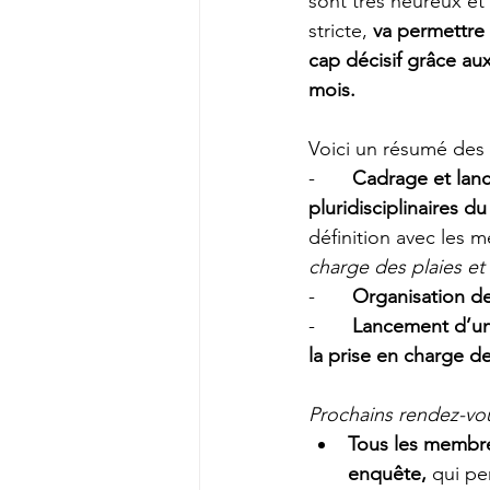
sont très heureux et
stricte, 
va permettre 
cap décisif grâce au
mois.
Voici un résumé des a
-	
Cadrage et lan
pluridisciplinaires d
définition avec les m
charge des plaies et 
-	
Organisation de
-	
Lancement d’une
la prise en charge de
Prochains rendez-vou
Tous les membre
enquête,
 qui p