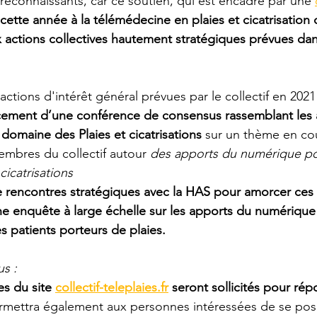
 reconnaissants, car ce soutien, qui est encadré par une 
cette année à la télémédecine en plaies et cicatrisation 
x actions collectives hautement stratégiques prévues dan
ctions d'intérêt général prévues par le collectif en 2021
cement d’une conférence de consensus rassemblant les 
u domaine des Plaies et cicatrisations
 sur un thème en co
embres du collectif autour 
des apports du numérique pou
cicatrisations
 rencontres stratégiques avec la HAS pour amorcer ces 
 enquête à large échelle sur les apports du numérique
s patients porteurs de plaies.
s : 
s du site 
collectif-teleplaies.fr
 seront sollicités pour rép
ermettra également aux personnes intéressées de se pos