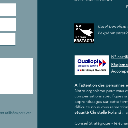
Catel bénéficie
l'expérimentati
N° certif
Règlemen
Accomp
A l’attention des personnes e
Notre organisme peut vous off
compensations spécifiques si e
apprentissages sur cette for
difficulté nous vous remercio
sécurité Christelle Rolland :
c
nt utilisées par Catel
.
Conseil Stratégique -
Téléchar