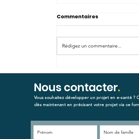
Commentaires
Rédigez un commentaire...
Une étape clé pour la
télésanté : des
recommandations en
Nous contacter
.
plaies et cicatrisations
Vous souhaitez développer un projet en e-santé ? 
présentées aux
dès maintenant en précisant votre projet via ce form
Journées Cicatrisations
2025