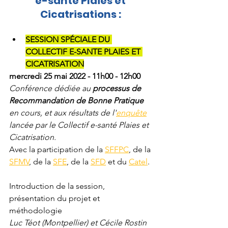
e-santé Plaies et 
Cicatrisations : 
SESSION SPÉCIALE DU 
COLLECTIF E-SANTE PLAIES ET 
CICATRISATION
mercredi 25 mai 2022 - 11h00 - 12h00
Conférence dédiée au 
processus de 
Recommandation de Bonne Pratique 
en cours, et aux résultats de l'
enquête
lancée par le Collectif e-santé Plaies et 
Cicatrisation.
Avec la participation de la 
SFFPC
, de la 
SFMV
, de la 
SFE
, de la 
SFD
 et du 
Catel
. 
Introduction de la session, 
présentation du projet et 
méthodologie
Luc Téot (Montpellier) et Cécile Rostin 