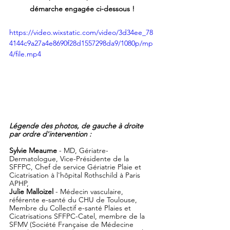
démarche engagée ci-dessous !
https://video.wixstatic.com/video/3d34ee_78
4144c9a27a4e8690f28d1557298da9/1080p/mp
4/file.mp4
Légende des photos, de gauche à droite 
par ordre d'intervention : 
Sylvie Meaume
 - MD, Gériatre-
Dermatologue, Vice-Présidente de la 
SFFPC, Chef de service Gériatrie Plaie et 
Cicatrisation à l'hôpital Rothschild à Paris 
APHP, 
Julie Malloizel
 - Médecin vasculaire, 
référente e-santé du CHU de Toulouse,  
Membre du Collectif e-santé Plaies et 
Cicatrisations SFFPC-Catel, membre de la 
SFMV (Société Française de Médecine 