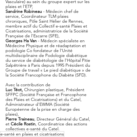
Vasculaire) au sein du groupe expert sur les 
plaies et l'ETP, 
Sandrine Robineau
 - Médecin chef de 
service, Coordinateur TLM plaies 
chroniques, Pôle Saint Hélier de Rennes, 
membre actif du Collectif e-santé Plaies et 
Cicatrisations, administratrice de la Société 
Française de l'Escarre (SFE), 
Georges Ha Van
 - Médecin spécialiste en 
Médecine Physique et de réadaptation et 
podologie Co fondateur de l‘Unité 
multidisciplinaire de Podologie diabétique 
du service de diabétologie de l’Hôpital Pitie 
Salpêtrière à Paris depuis 1995 Président du 
Groupe de travail « Le pied diabétique » de 
la Société Francophone du Diabète (SFD). 
Avec la contribution de 
Luc Téot,
 Chirurgien plastique, Président 
SFFPC (Société Française et Francophone 
des Plaies et Cicatrisations) et du Catel, 
Administrateur d'EWMA (Société 
Européenne de la prise en charge des 
plaies), 
Pierre Traineau
, Directeur Général du Catel, 
et 
Cécile Rostin
, Coordinatrice des actions 
collectives e-santé du Catel.
e-santé en plaies et cicatrisations