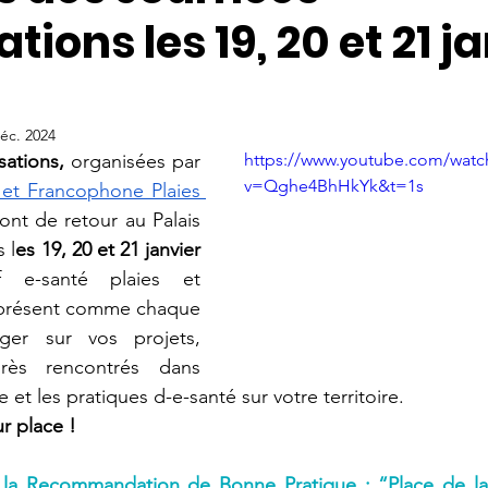
tions les 19, 20 et 21 j
éc. 2024
sations,
 organisées par 
https://www.youtube.com/watc
v=Qghe4BhHkYk&t=1s
 et Francophone Plaies 
ront de retour
au Palais 
 l
es 19, 20 et 21 janvier 
f e-santé plaies et 
a présent comme chaque 
er sur vos projets, 
grès rencontrés dans 
et les pratiques d-e-santé sur votre territoire. 
r place !
la Recommandation de Bonne Pratique : “Place de la 