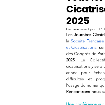
Cicatrisa
2025
Dernière mise à jour :
17 d
Les Journées Cicatri
la
Société Française
et Cicatrisations
, se
des Congrès de Paris
2025
. Le Collecti
cicatrisations y ser
année pour échang
difficultés et pro
l'usage du numérique 
Rencontrons-nous su
Une conférence sur 