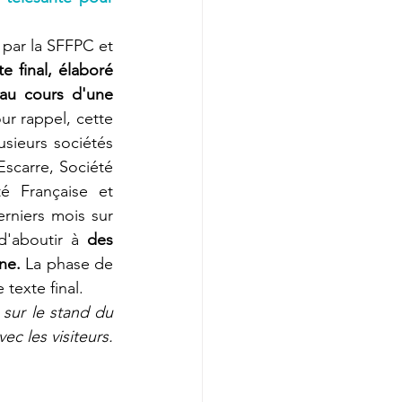
par la SFFPC et 
e final, élaboré 
au cours d'une 
ur rappel, c
ette 
sieurs sociétés 
scarre, Société 
é Française et 
niers mois sur 
d'aboutir à 
des 
ne.
 La phase de 
texte final. 
ur le stand du 
Collectif e-santé Plaies et Cicatrisations et pourra servir de base d'échange avec les visiteurs. 