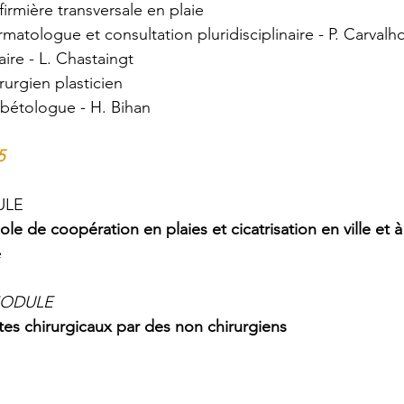
firmière transversale en plaie
matologue et consultation pluridisciplinaire - P. Carvalh
aire - L. Chastaingt
rurgien plasticien
abétologue - H. Bihan
5
ULE
ole de coopération en plaies et cicatrisation en ville et à 
e
MODULE
tes chirurgicaux par des non chirurgiens