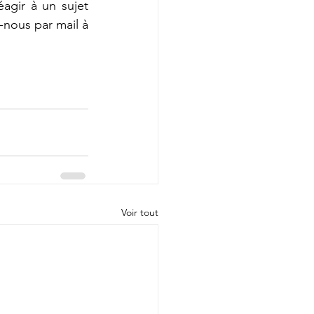
agir à un sujet 
d'actualité, présenter vos travaux ou partager votre témoignage ? Contactez-nous par mail à 
Voir tout