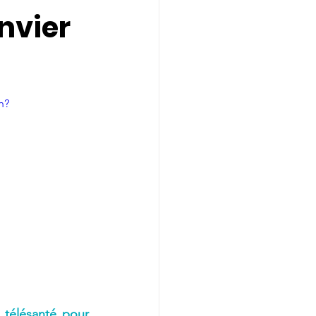
anvier
h?
télésanté pour 