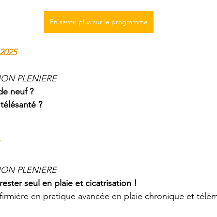
En savoir plus sur le programme
 2025
ION PLENIERE
de neuf ?
 télésanté ?
ION PLENIERE
ester seul en plaie et cicatrisation !
nfirmière en pratique avancée en plaie chronique et télé