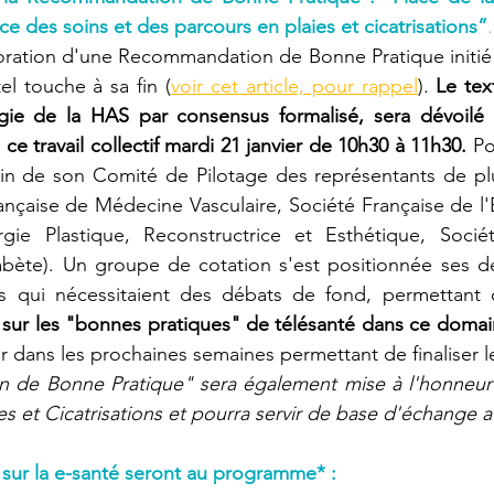
ce des soins et des parcours en plaies et cicatrisations”
.
oration d'une Recommandation de Bonne Pratique initié 
l touche à sa fin (
voir cet article, pour rappel
). 
Le text
ie de la HAS par consensus formalisé, sera dévoilé 
e travail collectif mardi 21 janvier de 10h30 à 11h30. 
Po
ein de son Comité de Pilotage des représentants de plu
ançaise de Médecine Vasculaire, Société Française de l'E
gie Plastique, Reconstructrice et Esthétique, Sociét
ète). Un groupe de cotation s'est positionnée ses der
s qui nécessitaient des débats de fond, permettant 
 sur les "bonnes pratiques" de télésanté dans ce domai
r dans les prochaines semaines permettant de finaliser le 
de Bonne Pratique" sera également mise à l'honneur s
 sur la e-santé seront au programme* :