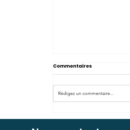
Commentaires
Rédigez un commentaire...
Rencontrons-nous lors
des Journées
Cicatrisations 2024