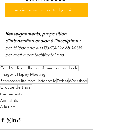
Je suis intéressé par cette dynamique : je m'inscris au Happy Meeting !
Renseignements, proposition 
d'intervention et aide à l'inscription :
par téléphone au 0033(0)2 97 68 14 03, 
par mail à contact@catel.pro
Catel
Atelier collaboratif
Imagerie médicale
Imagerie
Happy Meeting
Responsabilité populationnelle
Débat
Workshop
Groupe de travail
Evénements
Actualités
A la une