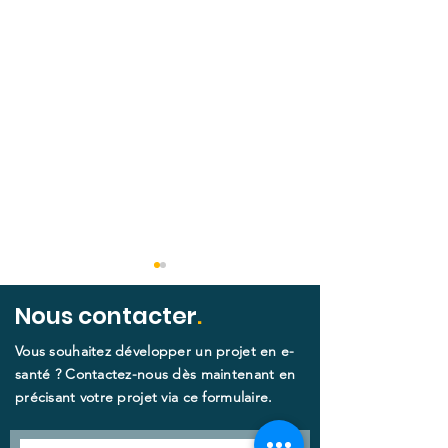
Nous contacter
.
Vous souhaitez développer un projet en e-
santé ? Contactez-nous dès maintenant en
précisant votre projet via ce formulaire.​
Livre Blanc de la
Lancement du