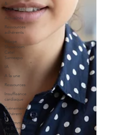
&
ressources
Actualités
Ressources
adhérents
Village
Showroom
Catel
Santexpo
IA
A la une
Ressources
Insuffisance
cardiaque
Evénement
adhérent
Recommandation
de Bonne
Pratique