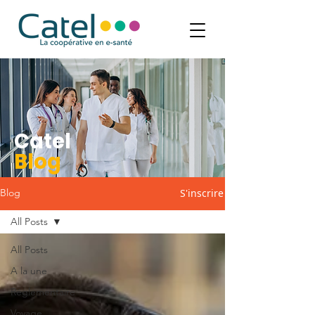
Catel
Blog
S'inscrire
Blog
All Posts
All Posts
A la une
Réglementaire
Voyage