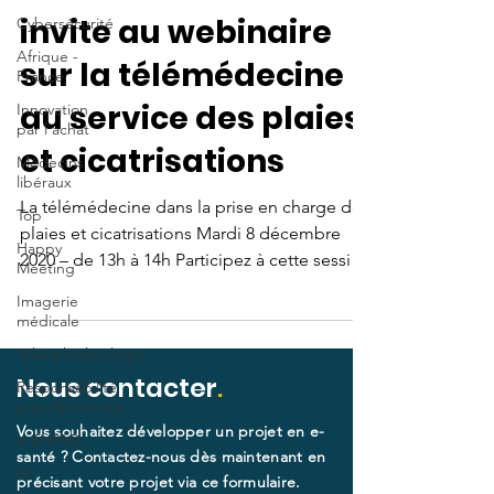
Le collectif vous
Cybersécurité
Afrique -
invite au webinaire
France
sur la télémédecine
Innovation
par l'achat
au service des plaies
Médecins
libéraux
et cicatrisations
Top
Happy
La télémédecine dans la prise en charge des
Meeting
plaies et cicatrisations Mardi 8 décembre
Imagerie
2020 – de 13h à 14h Participez à cette session
médicale
de...
Téléophtalmologie
Responsabilité
populationnelle
Nous contacter
.
e-EHPAD
IA
Vous souhaitez développer un projet en e-