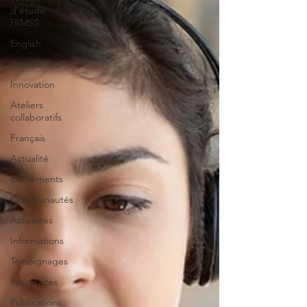
d'étude
HIMSS
English
Ressources
Innovation
Ateliers
collaboratifs
Français
Actualité
Evénements
Communautés
Actualités
Informations
Témoignages
Ressources
Publications