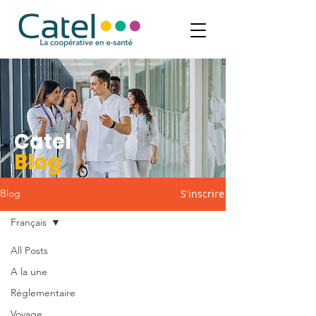
Catel
Blog
S'inscrire
Blog
Français
All Posts
A la une
Réglementaire
Voyage