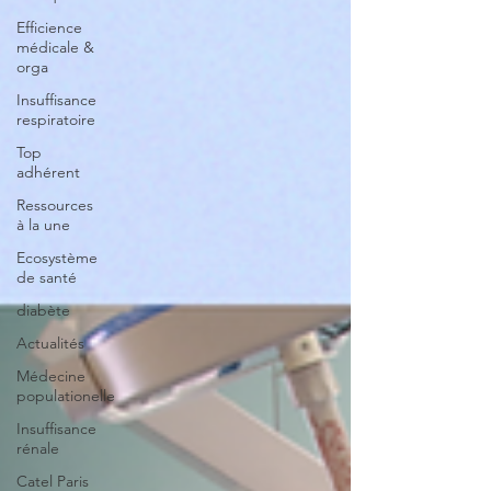
Efficience
médicale &
orga
Insuffisance
respiratoire
Top
adhérent
Ressources
à la une
Ecosystème
de santé
diabète
Actualités
Médecine
populationelle
Insuffisance
rénale
Catel Paris