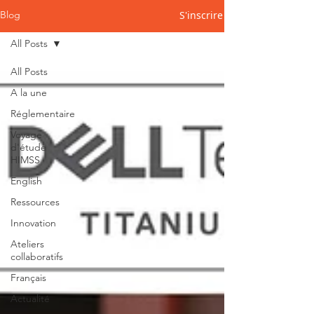
S'inscrire
Blog
All Posts
All Posts
A la une
Réglementaire
Voyage
d'étude
HIMSS
English
Ressources
Innovation
Ateliers
collaboratifs
Français
Actualité