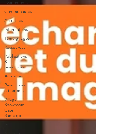
Evénements
Communautés
Actualités
Informations
Témoignages
Ressources
Publications
&
ressources
Actualités
Ressources
adhérents
Village
Showroom
Catel
Santexpo
IA
A la une