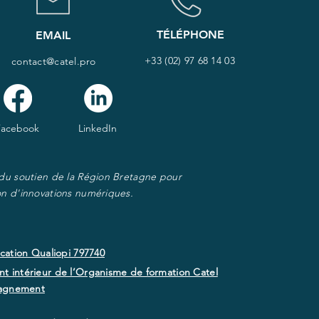
TÉLÉPHONE
EMAIL
+33 (02) 97 68 14 03
contact@catel.pro
Facebook
LinkedIn
 du soutien de la Région Bretagne pour
on d'innovations numériques.
ication Qualiopi 797740
t intérieur de l’Organisme de formation Catel
agnement