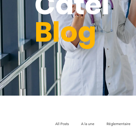
Catel
Blog
All Posts
A la une
Réglementaire