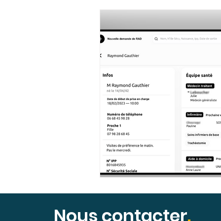
Ateliers collaboratifs
Français
Informations
Témoignages
R
Ressources adhérents
Village Sho
Insuffisance cardiaque
Evénement 
Efficience médicale & orga
Insuffis
Nous contacter
.
Ecosystème de santé