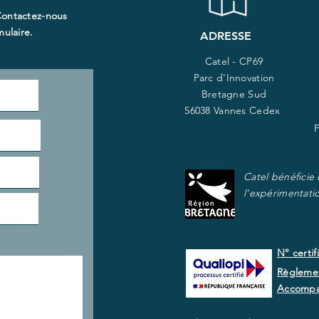
Contactez-nous
ulaire.​
ADRESSE
Catel - CP69
Parc d'Innovation
Bretagne Sud
56038 Vannes Cedex
Catel bénéficie
l'expérimentati
N° certif
Règlemen
Accomp