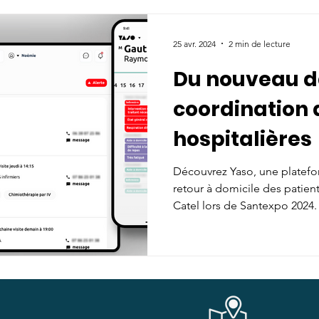
Actualité
Evénements
Communautés
Actualités
25 avr. 2024
2 min de lecture
Du nouveau d
essources
Publications & ressources
Actualités
coordination 
hospitalières
wroom Catel Santexpo
IA
A la une
Ressources
Découvrez Yaso, une platef
retour à domicile des patien
adhérent
Recommandation de Bonne Pratique
Catel lors de Santexpo 2024.
ance respiratoire
Top adhérent
Ressources à la une