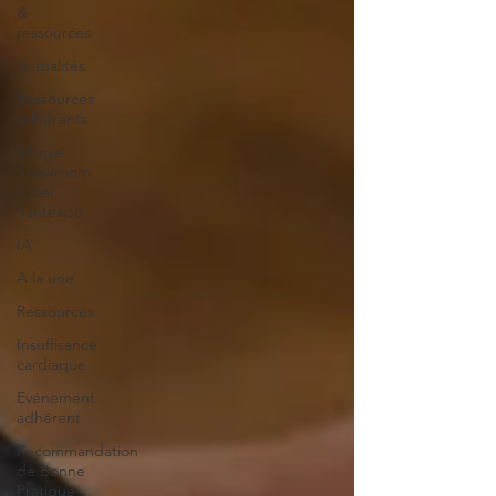
&
ressources
Actualités
Ressources
adhérents
Village
Showroom
Catel
Santexpo
IA
A la une
Ressources
Insuffisance
cardiaque
Evénement
adhérent
Recommandation
de Bonne
Pratique