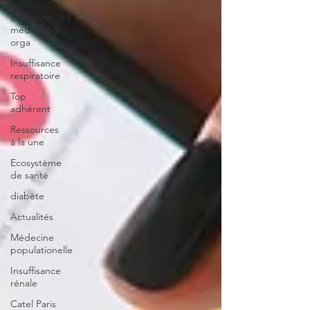
Efficience
médicale &
orga
Insuffisance
respiratoire
Top
adhérent
Ressources
à la une
Ecosystème
de santé
diabète
Actualités
Médecine
populationelle
Insuffisance
rénale
Catel Paris