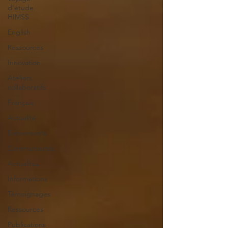
d'étude
HIMSS
English
Ressources
Innovation
Ateliers
collaboratifs
Français
Actualité
Evénements
Communautés
Actualités
Informations
Témoignages
Ressources
Publications