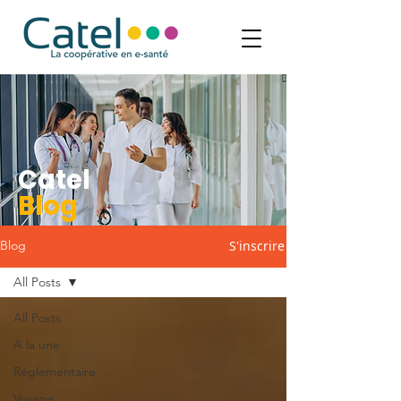
Catel
Blog
S'inscrire
Blog
All Posts
All Posts
A la une
Réglementaire
Voyage