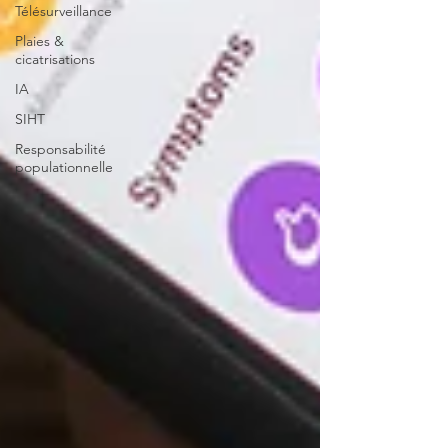
Télésurveillance
Plaies &
cicatrisations
IA
SIHT
Responsabilité
populationnelle