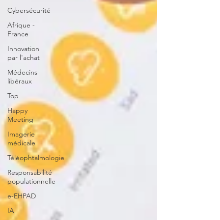
Cybersécurité
Afrique -
France
Innovation
par l'achat
Médecins
libéraux
Top
Happy
Meeting
Imagerie
médicale
Téléophtalmologie
Responsabilité
populationnelle
e-EHPAD
IA