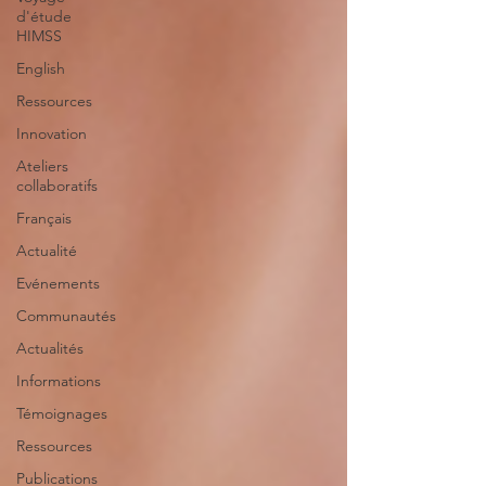
d'étude
HIMSS
English
Ressources
Innovation
Ateliers
collaboratifs
Français
Actualité
Evénements
Communautés
Actualités
Informations
Témoignages
Ressources
Publications