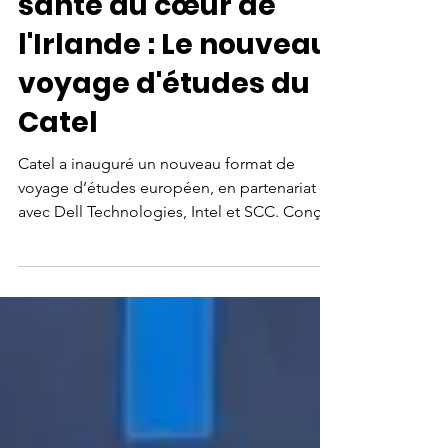
16 févr.
2 min de lecture
L'innovation en e-
santé au cœur de
l'Irlande : Le nouveau
voyage d'études du
Catel
Catel a inauguré un nouveau format de
voyage d’études européen, en partenariat
avec Dell Technologies, Intel et SCC. Conçu
pour s'intégrer dans les agendas denses des
décideurs, ce séjour immersif privilégie
l'efficacité et la proximité géographique tout
en offrant un accès direct aux centres