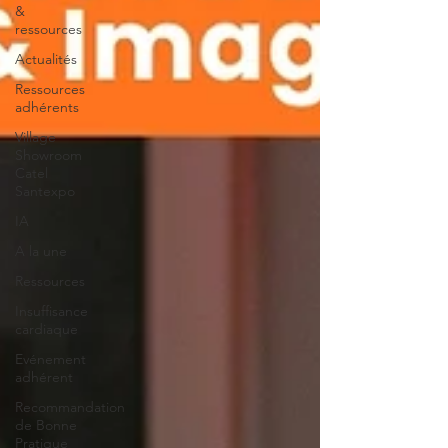
&
ressources
Actualités
Ressources
adhérents
Village
Showroom
Catel
Santexpo
IA
A la une
Ressources
Insuffisance
cardiaque
Evénement
adhérent
Recommandation
de Bonne
Pratique