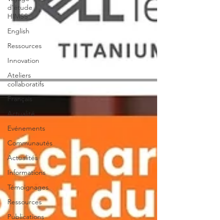
d'étude
HIMSS
English
Ressources
Innovation
Ateliers
collaboratifs
Français
Actualité
Evénements
Communautés
Actualités
Informations
Témoignages
Ressources
Publications