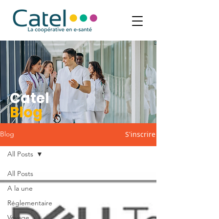
Catel
Blog
S'inscrire
Blog
All Posts
All Posts
A la une
Réglementaire
Voyage