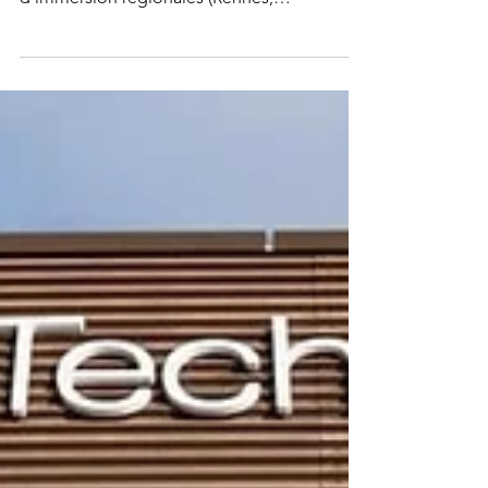
Participez au Health Innovation Tour du
Catel, Dell et Heliaq ! Ces journées
d'immersion régionales (Rennes,
Montpellier, Villefranche) explorent la
souveraineté des données de santé et la
gouvernance des EDS pour le soin et la
recherche. Un rendez-vous unique mêlant
networking et retours d'expérience pour
transformer la donnée en intelligence
décisionnelle. Téléchargez la synthèse
HIMSS 2026 et inscrivez-vous !