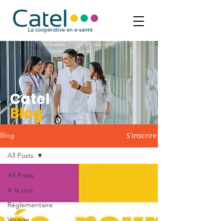
Catel
Blog
S'inscrire
Blog
All Posts
All Posts
A la une
Réglementaire
Voyage