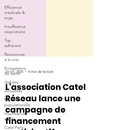
Efficience
médicale &
orga
Insuffisance
respiratoire
Top
adhérent
Ressources
à la une
Ecosystème
de santé
diabète
23 oct. 2025
4 min de lecture
Actualités
L'association Catel
Médecine
populationelle
Réseau lance une
Insuffisance
rénale
campagne de
Catel Paris