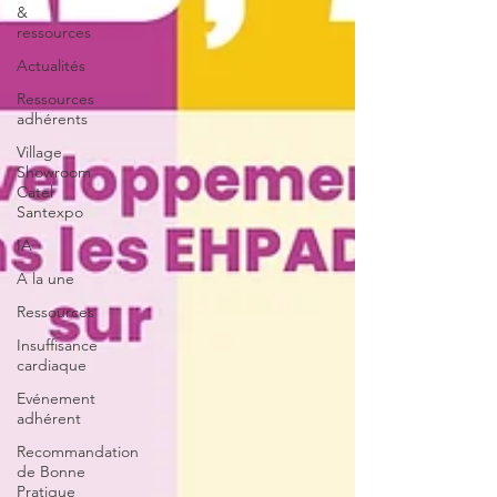
&
ressources
Actualités
Ressources
adhérents
Village
Showroom
Catel
Santexpo
IA
A la une
Ressources
Insuffisance
cardiaque
Evénement
adhérent
Recommandation
de Bonne
Pratique