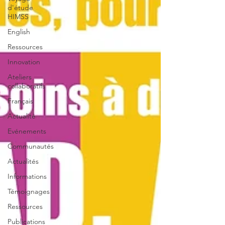
d'étude
HIMSS
English
Ressources
Innovation
Ateliers
collaboratifs
Français
Actualité
Evénements
Communautés
Actualités
Informations
Témoignages
Ressources
Publications