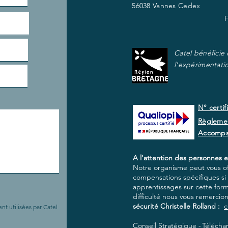
56038 Vannes Cedex
Catel bénéficie
l'expérimentati
N° certif
Règlemen
Accomp
A l’attention des personnes e
Notre organisme peut vous off
compensations spécifiques si e
apprentissages sur cette for
difficulté nous vous remercio
sécurité Christelle Rolland :
c
nt utilisées par Catel
.
Conseil Stratégique -
Téléchar