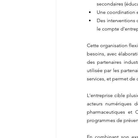
secondaires (éduca
Une coordination e
Des interventions c
le compte d’entrep
Cette organisation flex
besoins, avec élaborati
des partenaires industr
utilisée par les parten
services, et permet de 
L'entreprise cible plus
acteurs numériques de
pharmaceutiques et CR
programmes de préventi
En combinant son expe