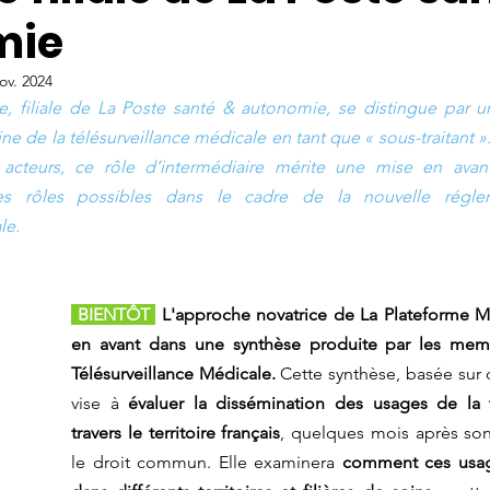
mie
ov. 2024
e, filiale de La Poste santé & autonomie, se distingue par u
 de la télésurveillance médicale en tant que « sous-traitant ».
acteurs, ce rôle d’intermédiaire mérite une mise en avant
es rôles possibles dans le cadre de la nouvelle réglem
le.
 BIENTÔT 
 L'approche novatrice de La Plateforme Mé
en avant dans une synthèse produite par les memb
Télésurveillance Médicale.
Cette synthèse, basée sur
vise à 
évaluer la dissémination des usages de la té
travers le territoire français
, quelques mois après son
le droit commun. Elle examinera 
comment ces usag