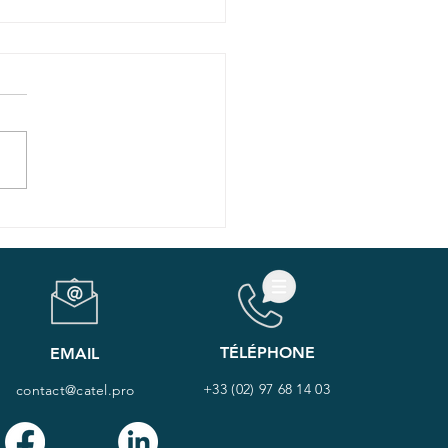
textes à la mise en
re de la
surveillance : aide au
e-tête et lieu
change
TÉLÉPHONE
EMAIL
+33 (02) 97 68 14 03
contact@catel.pro