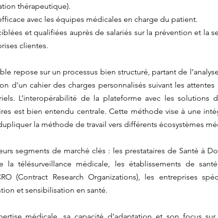
tion thérapeutique).
fficace avec les équipes médicales en charge du patient.
iblées et qualifiées auprès de salariés sur la prévention et la se
rises clientes.
ible repose sur un processus bien structuré, partant de l’analys
on d'un cahier des charges personnalisés suivant les attentes 
iels. L’interopérabilité de la plateforme avec les solutions de
aires est bien entendu centrale. Cette méthode vise à une intég
dupliquer la méthode de travail vers différents écosystèmes mé
ieurs segments de marché clés : les prestataires de Santé à Dom
 la télésurveillance médicale, les établissements de santé, 
O (Contract Research Organizations), les entreprises spéci
on et sensibilisation en santé.
rtise médicale, sa capacité d'adaptation et son focus sur 