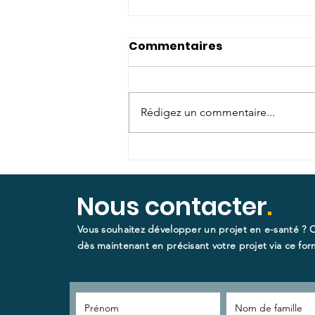
Commentaires
Rédigez un commentaire...
Publication des arrêtés
sur les forfaits majorés
pour la télésurveillance
Nous contacter
.
de l'insuffisance
Vous souhaitez développer un projet en e-santé ? 
cardiaque et du diabète
dès maintenant en précisant votre projet via ce form