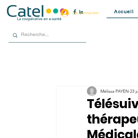
Accueil
Se connecter
Mélissa PAYEN
23 j
Télésui
thérapeu
Médicale