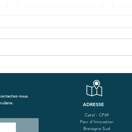
Télésurveillance
Des 
médicale : que reste-t-il
oeuv
à faire pour développer
télé
les usages ?
cass
Contactez-nous
d'é
ulaire.​
ADRESSE
Catel - CP69
Parc d'Innovation
Bretagne Sud