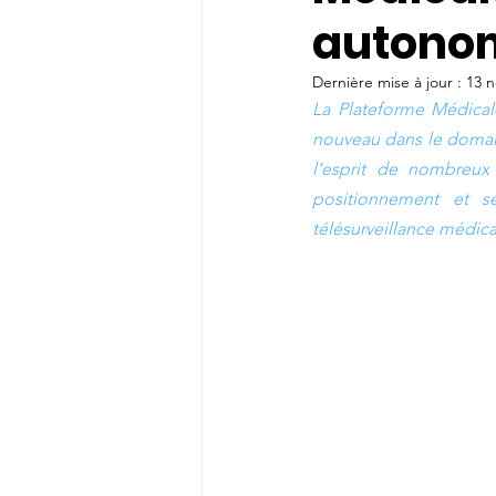
autono
Dernière mise à jour :
13 n
La Plateforme Médical
nouveau dans le domaine
l'esprit de nombreux 
positionnement et s
télésurveillance médica