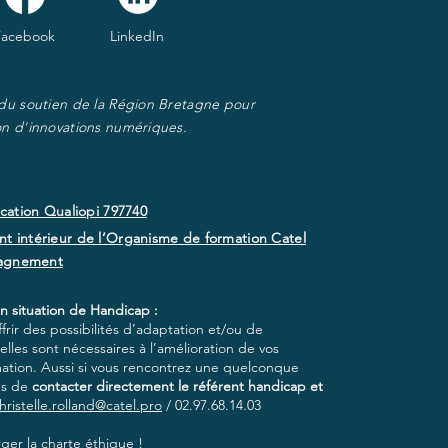
Facebook
LinkedIn
 du soutien de la Région Bretagne pour
on d'innovations numériques.
ication Qualiopi 797740
t intérieur de l’Organisme de formation Catel
agnement
n situation de Handicap :
rir des possibilités d’adaptation et/ou de
lles sont nécessaires à l’amélioration de vos
mation. Aussi si vous rencontrez une quelconque
ns de
contacter directement le référent handicap et
hristelle.rolland@catel.pro
/ 02.97.68.14.03
ger la charte éthique !