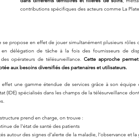
dans différents territoires et filières de soins
, metta
contributions spécifiques des acteurs comme La Plat
 se propose en effet de jouer simultanément plusieurs rôles 
e, en délégation de tâche à la fois des fournisseurs de disp
es opérateurs de télésurveillance. 
Cette approche permet
tée aux besoins diversifiés des partenaires et utilisateurs.
n effet une gamme étendue de services grâce à son équipe d
at (IDE) spécialisés dans les champs de la télésurveillance dont 
s.
 structure prend en charge, on trouve :
tinue de l'état de santé des patients
s autour des signes d’alerte de la maladie, l’observance et la g