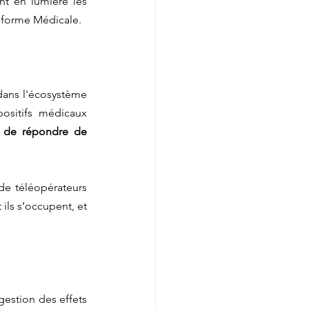
nt en lumière les 
eforme Médicale.
dans l'écosystème 
ositifs médicaux 
 de répondre de 
e téléopérateurs 
ils s’occupent, et 
estion des effets 