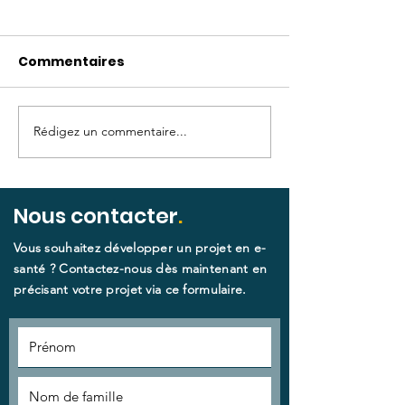
Commentaires
Rédigez un commentaire...
Voyage d'étude RSNA
Les centres
2026 : Catel vous
pénitenciers,
emmène explorer le
déserts médi
futur de l'imagerie
pas comme l
Nous contacter
.
médicale à Chicago
autres ? Une
Vous souhaitez développer un projet en e-
et Montréal
expérimentat
santé ? Contactez-nous dès maintenant en
téléophtamol
précisant votre projet via ce formulaire.​
aidée par la
robotique