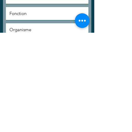
Inscrivez-vous à la newsletter pour
suivre les actualités en e-santé.
En validant ce formulaire, j'accepte que les
données saisies soient utilisées par Catel afin de