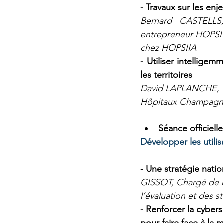
- Travaux sur les en
Bernard CASTELLS,
entrepreneur HOPSII
chez HOPSIIA
- Utiliser intellige
les territoires
David LAPLANCHE, Re
Hôpitaux Champagn
Séance officiell
Développer les utili
- Une stratégie natio
GISSOT, Chargé de mi
l’évaluation et des s
- Renforcer la cyber
pour faire face à la 