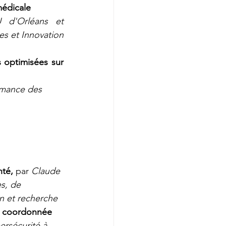
médicale
 d'Orléans et 
 et Innovation 
 optimisées sur 
rmance des 
nté,
par
 Claude 
s, de 
on et recherche 
et coordonnée 
rsécurité à 