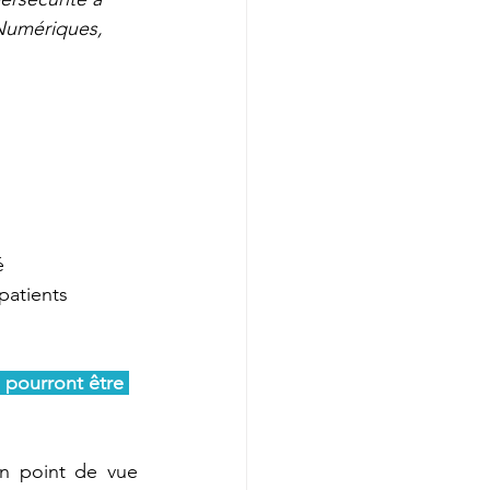
Numériques, 
é
patients
 pourront être 
n point de vue 