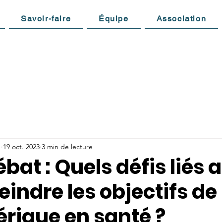
Savoir-faire
Équipe
Association
1
19 oct. 2023
3 min de lecture
at : Quels défis liés a
eindre les objectifs de
rique en santé ?