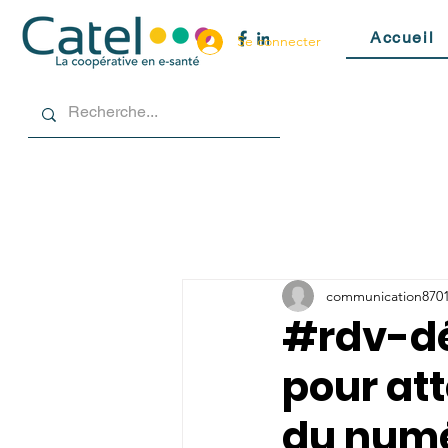
Accueil
Se connecter
communication870
#rdv-déb
pour att
du numé