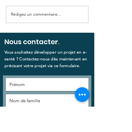
Rédigez un commentaire...
Veille scientifique et
Mémo Avenant
résultats d'enquête
évolutions
sur la e-santé en
importantes p
plaies et
professionnel
Nous contacter
.
cicatrisations
impliqués en
Vous souhaitez développer un projet en e-
télésanté !
santé ? Contactez-nous dès maintenant en
précisant votre projet via ce formulaire.​