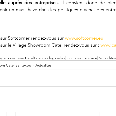
elle auprès des entreprises.
 Il convient donc de bien 
nir un must have dans les politiques d’achat des entre
 sur Softcorner rendez-vous sur 
www.softcorner.eu
s sur le Village Showroom Catel rendez-vous sur : 
www.ca
llage Showroom Catel
Licences logicielles
Economie circulaire
Reconditio
oom Catel Santexpo
Actualités