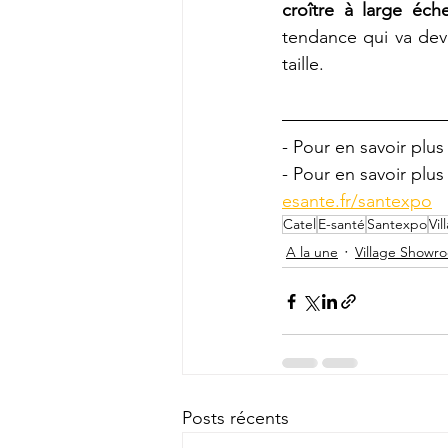
croître à large éch
tendance qui va deve
taille.
- Pour en savoir plus
- Pour en savoir plu
esante.fr/santexpo
Catel
E-santé
Santexpo
Vi
A la une
Village Showr
Posts récents