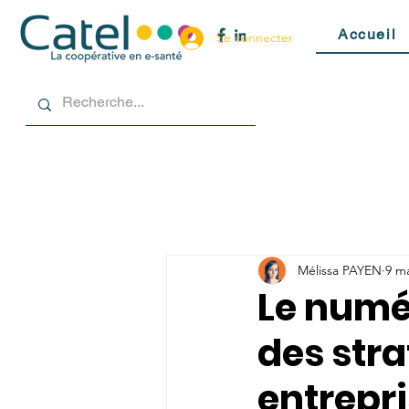
Accueil
Se connecter
Mélissa PAYEN
9 ma
Le numé
des stra
entrepr