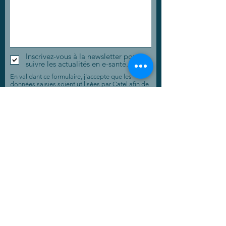
Inscrivez-vous à la newsletter pour
suivre les actualités en e-santé.
En validant ce formulaire, j'accepte que les
données saisies soient utilisées par Catel afin de
traiter ma demande et de gérer la relation
commerciale.
Envoyer
CONTACT
contact@catel.pro
+33 (02) 97 68 14 03