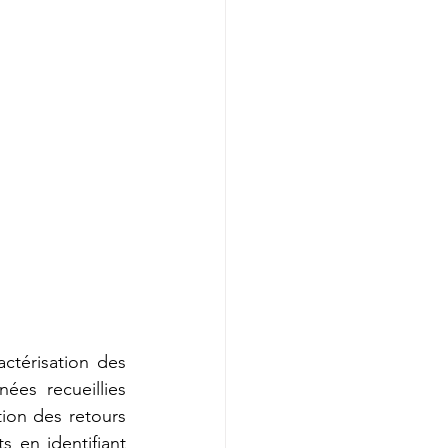
ctérisation des 
ées recueillies 
ion des retours 
 en identifiant 