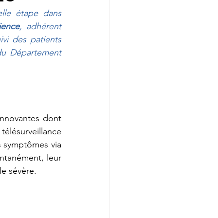
lle étape dans 
lience
, adhérent 
vi des patients 
du Département 
nnovantes dont 
lésurveillance 
s symptômes via 
ntanément, leur 
le sévère.