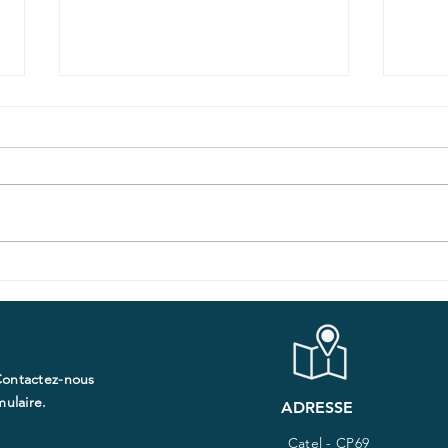
Essaimage territorial de
Tél
la télésurveillance
médi
médicale : publication
à fa
d'une revue de
les 
Contactez-nous
témoignages, entre
ulaire.​
succès et défis
ADRESSE
opérationnels
Catel - CP69