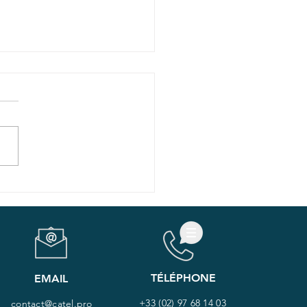
ésurveillance
cale : que reste-t-il
ire pour développer
usages ?
TÉLÉPHONE
EMAIL
+33 (02) 97 68 14 03
contact@catel.pro