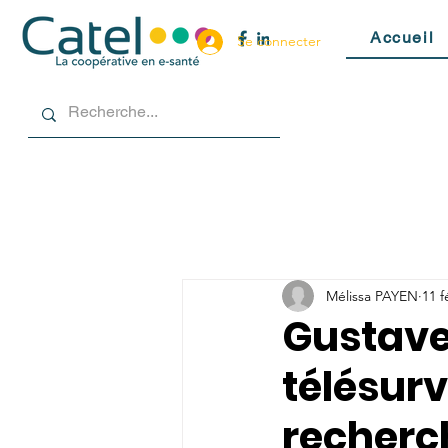
Accueil
Se connecter
Mélissa PAYEN
11 f
Gustave 
télésurv
recherc