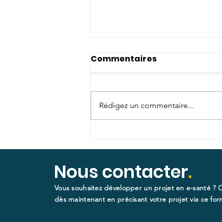
Commentaires
Rédigez un commentaire...
Nouveau champ
d’application pour la
prise en charge des
Nous contacter
.
dispositifs médicaux
Vous souhaitez développer un projet en e-santé ? 
numériques :
dès maintenant en précisant votre projet via ce form
télésurveillance
médicale des