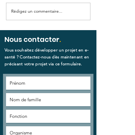
Rédigez un commentaire...
Smart Bear : le point
L'équipe Smar
sur les dernières
présente sur
avancées du projet !
SANTEXPO 20
Nous contacter
.
Vous souhaitez développer un projet en e-
santé ? Contactez-nous dès maintenant en
précisant votre projet via ce formulaire.​