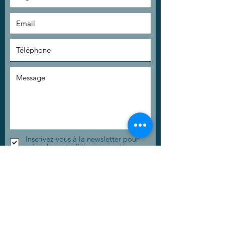
Inscrivez-vous à la newsletter pour
suivre les actualités en e-santé.
En validant ce formulaire, j'accepte que les
données saisies soient utilisées par Catel afin de
traiter ma demande et de gérer la relation
commerciale.
Envoyer