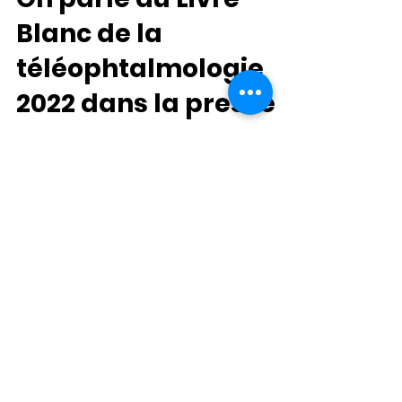
On parle du Livre
Blanc de la
téléophtalmologie
2022 dans la presse
La publication du Livre Blanc de la
téléophtalmologie a fait couler de l'encre en
ce début d'année 2022.
Nous contacter
.
Vous souhaitez développer un projet en e-
santé ? Contactez-nous dès maintenant en
précisant votre projet via ce formulaire.​