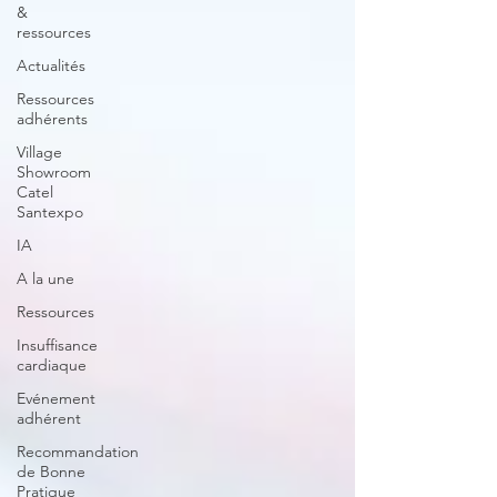
&
ressources
Actualités
Ressources
adhérents
Village
Showroom
Catel
Santexpo
IA
A la une
Ressources
Insuffisance
cardiaque
Evénement
adhérent
Recommandation
de Bonne
Pratique