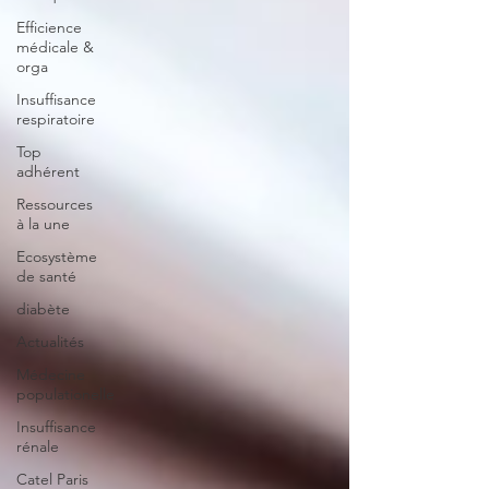
Efficience
médicale &
orga
Insuffisance
respiratoire
Top
adhérent
Ressources
à la une
Ecosystème
de santé
diabète
Actualités
Médecine
populationelle
Insuffisance
rénale
Catel Paris