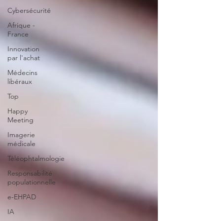
Cybersécurité
Afrique -
France
Innovation
par l'achat
Médecins
libéraux
Top
Happy
Meeting
Imagerie
médicale
Téléophtalmologie
Responsabilité
populationnelle
e-EHPAD
IA