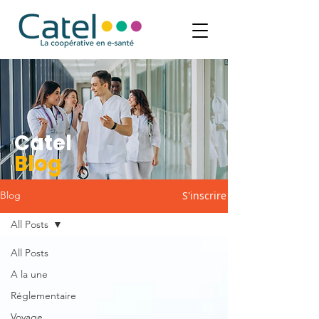
Catel
Blog
S'inscrire
Blog
All Posts
All Posts
A la une
Réglementaire
Voyage