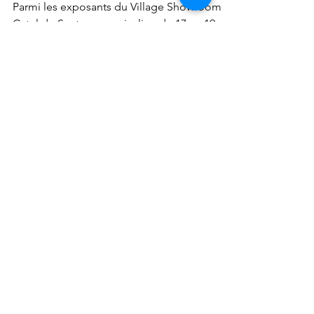
du réseau Pneumotel
Parmi les exposants du Village Showroom
Catel de Santexpo, qui a lieu du 17 au 19 mai
à Paris, il sera possible de découvrir MIR
France.
Nous contacter
.
Vous souhaitez développer un projet en e-
santé ? Contactez-nous dès maintenant en
précisant votre projet via ce formulaire.​