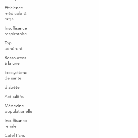
Efficience
médicale &
orga
Insuffisance
respiratoire
Top
adhérent
Ressources
à la une
Ecosystème
de santé
diabète
Actualités
Médecine
populationelle
Insuffisance
rénale
Catel Paris