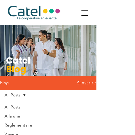
Catel
Blog
S'inscrire
Blog
All Posts
All Posts
A la une
Réglementaire
Voyage