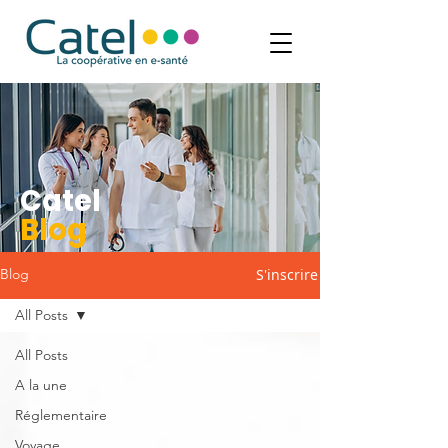
Catel
Blog
S'inscrire
Blog
All Posts
All Posts
A la une
Réglementaire
Voyage