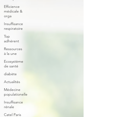
Efficience
médicale &
orga
Insuffisance
respiratoire
Top
adhérent
Ressources
à la une
Ecosystème
de santé
diabète
Actualités
Médecine
populationelle
Insuffisance
rénale
Catel Paris