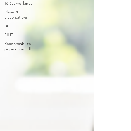
Télésurveillance
Plaies &
cicatrisations
IA
SIHT
Responsabilité
populationnelle