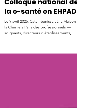
synthèse du 1er
Colloque national de
la e-santé en EHPAD
Le 9 avril 2026, Catel réunissait à la Maison de
la Chimie à Paris des professionnels —
soignants, directeurs d'établissements,
institutionnels, chercheurs et industriels —
pour une journée inédite. 16 intervenants
issus de 10 régions, 4 sessions thématiques,
un atelier-débat, des données médico-
économiques inédites, un modèle national
en construction. Tout est dans la synthèse.
Téléchargez-la.