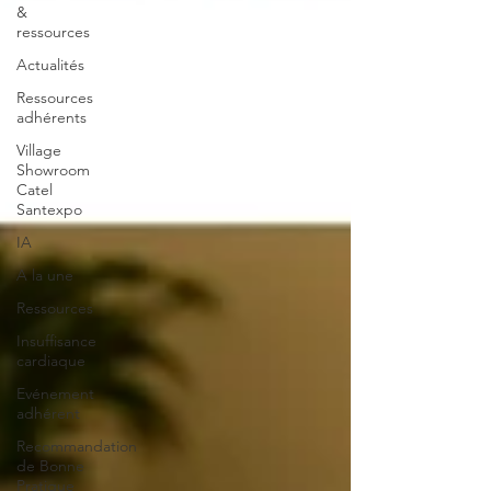
&
ressources
Actualités
Ressources
adhérents
Village
Showroom
Catel
Santexpo
IA
A la une
Ressources
Insuffisance
cardiaque
Evénement
adhérent
Recommandation
de Bonne
Pratique