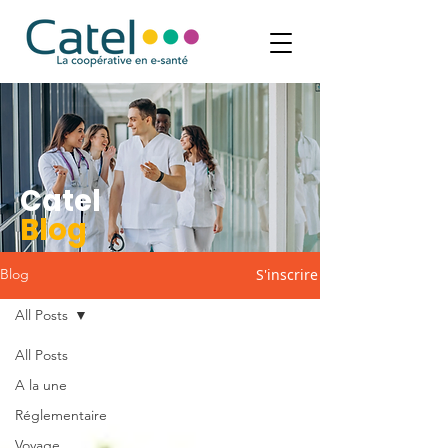
Catel
Blog
S'inscrire
Blog
All Posts
All Posts
A la une
Réglementaire
Voyage