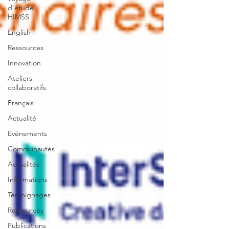
d'étude
HIMSS
English
Ressources
Innovation
Ateliers
collaboratifs
Français
Actualité
Evénements
Communautés
Actualités
Informations
Témoignages
Ressources
Publications