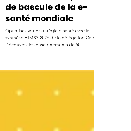
HIMSS 2026 : Le point
de bascule de la e-
santé mondiale
Optimisez votre stratégie e-santé avec la
synthèse HIMSS 2026 de la délégation Catel.
Découvrez les enseignements de 50
décideurs sur l'industrialisation de l'IA, le
passage au Value-Based Care et l'unification
des données via les EDS. Retrouvez l'analyse
du "carré d'as" français et la restitution
exclusive avec SwissEnov réalisée hier au
salon Tech4Health. Ne manquez pas les
tendances de l'hôpital de demain.👉
Téléchargez la synthèse complète ici !