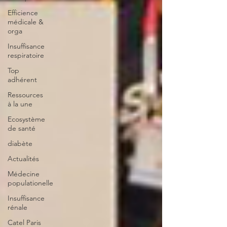
Efficience
médicale &
orga
Insuffisance
respiratoire
Top
adhérent
Ressources
à la une
Ecosystème
de santé
diabète
Actualités
Médecine
populationelle
Insuffisance
rénale
Catel Paris