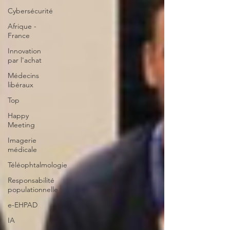
Cybersécurité
Afrique -
France
Innovation
par l'achat
Médecins
libéraux
Top
Happy
Meeting
Imagerie
médicale
Téléophtalmologie
Responsabilité
populationnelle
e-EHPAD
IA