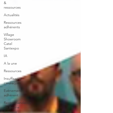
&
ressources
Actualités
Ressources
adhérents
Village
Showroom
Catel
Santexpo
IA
A la une
Ressources
Insuffisance
cardiaque
Evénement
adhérent
Recommandation
de Bonne
Pratique