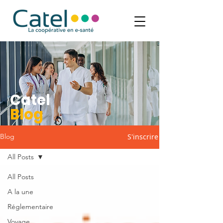
Catel
Blog
S'inscrire
Blog
All Posts
All Posts
A la une
Réglementaire
Voyage