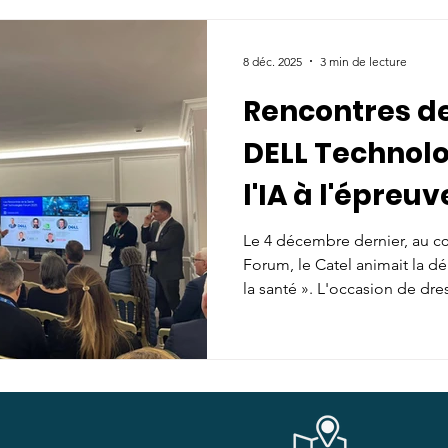
Actualité
Evénements
Communautés
Actualités
8 déc. 2025
3 min de lecture
Rencontres de
essources
Publications & ressources
Actualités
DELL Technolo
l'IA à l'épreuv
wroom Catel Santexpo
IA
A la une
Ressources
Le 4 décembre dernier, au 
Forum, le Catel animait la d
adhérent
Recommandation de Bonne Pratique
la santé ». L'occasion de dre
concession : si l'IA est une 
actée, c'est son intégration 
coince encore. Dans les allé
ance respiratoire
Top adhérent
Ressources à la une
l'effervescence était palpable
plénière, le discours d'ouve
décor : nous sommes entrés d