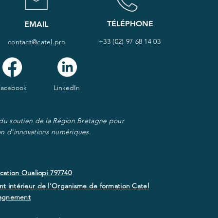
TÉLÉPHONE
EMAIL
+33 (02) 97 68 14 03
contact@catel.pro
Facebook
LinkedIn
 du soutien de la Région Bretagne pour
on d'innovations numériques.
ication Qualiopi 797740
t intérieur de l’Organisme de formation Catel
agnement