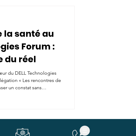
 la santé au
gies Forum :
e du réel
cœur du DELL Technologies
élégation « Les rencontres de
sser un constat sans
révolution technologique
dans les organisations qui
es du Carrousel du Louvre,
. Pourtant, lors de la
rture d'Anwar Dahab a posé le
ans « l'an 3 apr