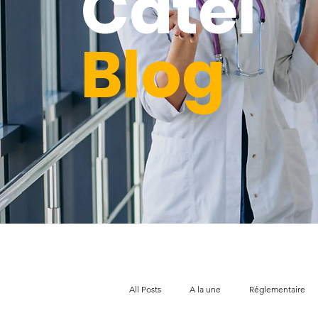
Catel
Blog
All Posts
A la une
Réglementaire