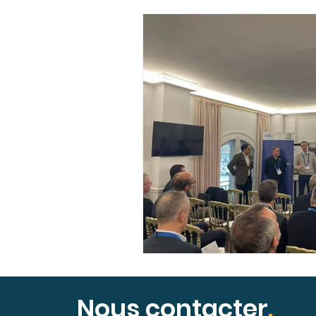
Ateliers collaboratifs
Français
Informations
Témoignages
R
Ressources adhérents
Village Sho
Insuffisance cardiaque
Evénement 
Efficience médicale & orga
Insuffis
Nous contacter
.
Ecosystème de santé