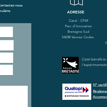
Contactez-nous
ulaire.​
ADRESSE
Catel - CP69
Parc d'Innovation
Bretagne Sud
56038 Vannes Cedex
Catel bénéficie
l'expérimentati
N° certif
Règlemen
Accomp