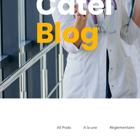
Catel
Blog
All Posts
A la une
Réglementaire