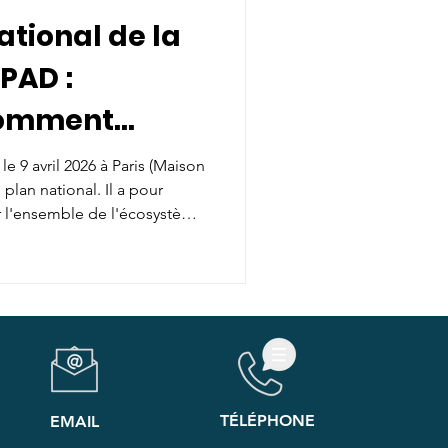
ational de la
PAD :
comment
a e-santé dans
e 9 avril 2026 à Paris (Maison
 plan national. Il a pour
D de France ?
r l'ensemble de l'écosystème
ial autour d'une cause
rer le déploiement de la e-
es résidents et des
mpagnent. Venez partager et
érience issus de nombreuses
TÉLÉPHONE
EMAIL