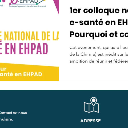
1er colloque n
e-santé en EH
Pourquoi et 
développer l
Cet événement, qui aura lieu l
de la Chimie) est inédit sur le
tous les EHPA
ambition de réunir et fédére
de la santé et du médico-soc
commune : faciliter et accélé
santé en EHPAD, au service d
professionnels qui les acco
comparer des retours d'exp
filières de soins et territoires.
Contactez-nous
ulaire.​
ADRESSE