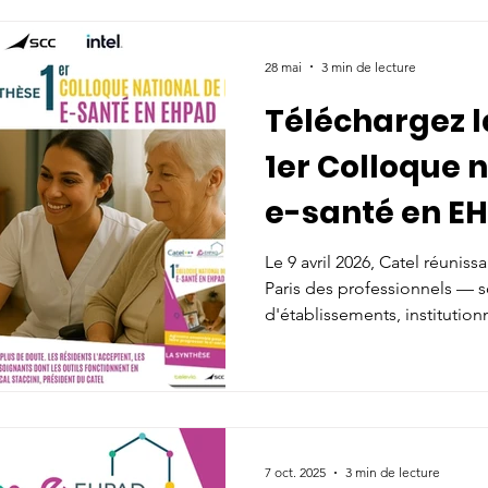
Actualité
Evénements
Communautés
Actualités
28 mai
3 min de lecture
Téléchargez l
essources
Publications & ressources
Actualités
1er Colloque n
e-santé en E
wroom Catel Santexpo
IA
A la une
Ressources
Le 9 avril 2026, Catel réuniss
Paris des professionnels — s
adhérent
Recommandation de Bonne Pratique
d'établissements, institutionn
— pour une journée inédite. 
régions, 4 sessions thématiqu
données médico-économique
ance respiratoire
Top adhérent
Ressources à la une
national en construction. Tou
Téléchargez-la.
7 oct. 2025
3 min de lecture