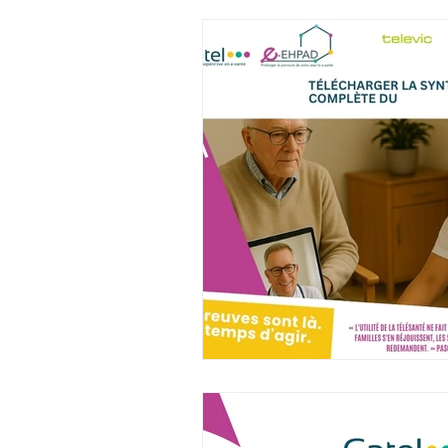
Ateliers collaboratifs
Français
Informations
Témoignages
R
Ressources adhérents
Village Sho
Insuffisance cardiaque
Evénement 
Efficience médicale & orga
Insuffis
Ecosystème de santé