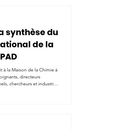
a synthèse du
ational de la
HPAD
ait à la Maison de la Chimie à
oignants, directeurs
els, chercheurs et industriels
16 intervenants issus de 10
es, un atelier-débat, des
s inédites, un modèle
t est dans la synthèse.