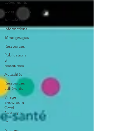
Evénements
Communautés
Actualités
Informations
Témoignages
Ressources
Publications
&
ressources
Actualités
Ressources
adhérents
Village
Showroom
Catel
Santexpo
IA
A la une