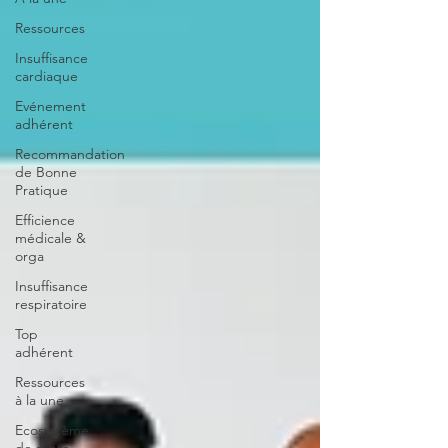
Ressources
Insuffisance
cardiaque
Evénement
adhérent
Recommandation
de Bonne
Pratique
Efficience
médicale &
orga
Insuffisance
respiratoire
Top
adhérent
Ressources
à la une
Ecosystème