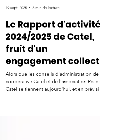
19 sept. 2025
3 min de lecture
Le Rapport d'activités
2024/2025 de Catel,
fruit d'un
engagement collectif
Alors que les conseils d'administration de la
coopérative Catel et de l’association Réseau
Catel se tiennent aujourd'hui, et en prévision
des Assemblées Générales en octobre,
l'heure est au bilan. L'année 2024/2025 a été
marquée par des avancées significatives
pour Catel, qui a franchi plusieurs caps au
service du déploiement des bonnes