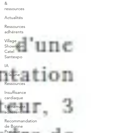
&
ressources
Actualités
Ressources
adhérents
Village
Showroom
Catel
Santexpo
IA
A la une
Ressources
Insuffisance
cardiaque
Evénement
adhérent
Recommandation
de Bonne
Pratique