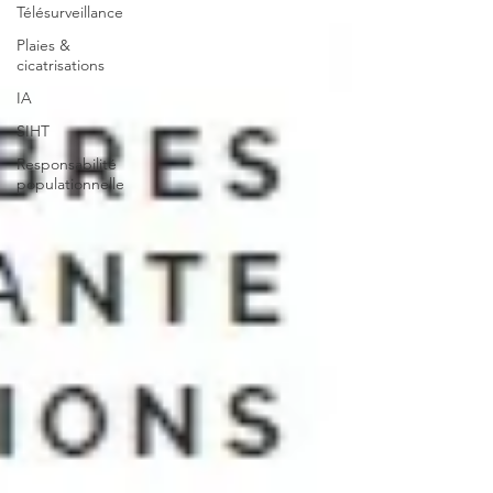
Télésurveillance
Plaies &
cicatrisations
IA
SIHT
Responsabilité
populationnelle