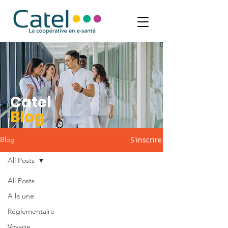
Catel
Blog
S'inscrire
Blog
All Posts
All Posts
A la une
Réglementaire
Voyage