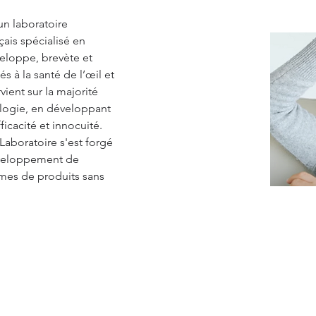
n laboratoire 
is spécialisé en 
loppe, brevète et 
 à la santé de l’œil et 
ient sur la majorité 
ologie, en développant 
ficacité et innocuité. 
 Laboratoire s'est forgé 
éveloppement de 
mes de produits sans 