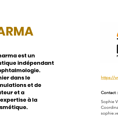
HARMA
Pharma est un
utique indépendant
 ophtalmologie.
ier dans le
https://
ulations et de
teur et a
Contact :
xpertise à la
Sophie
osmétique.
Coordina
sophie.