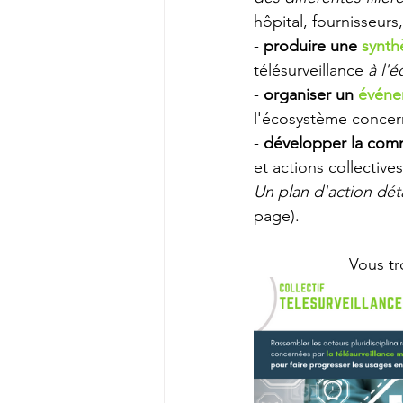
hôpital, fournisseurs, 
- 
produire une
 synth
télésurveillance 
à l'é
- 
organiser un 
événe
l'écosystème concer
- 
développer la comm
et actions collectives
Un plan d'action déta
page). 
Vous tr