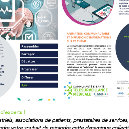
d'experts ! 
riels, associations de patients, prestataires de services,..
ndre votre souhait de rejoindre cette dynamique collecti