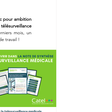
ec pour ambition 
élésurveillance 
rniers mois, un 
 travail !