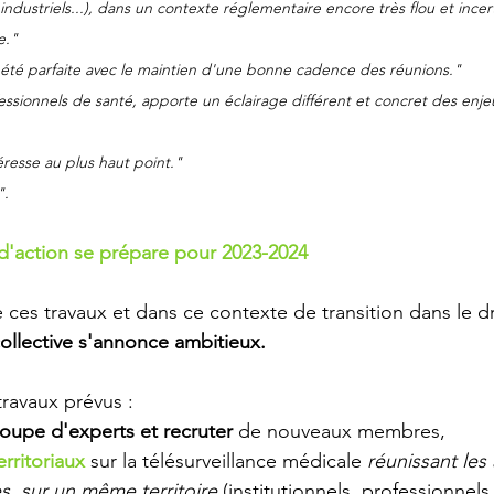
industriels...), dans un contexte réglementaire encore très flou et incert
e." 
été parfaite avec le maintien d'une bonne cadence des réunions."
ssionnels de santé, apporte un éclairage différent et concret des enje
resse au plus haut point." 
". 
d'action se prépare pour 2023-2024 
e ces travaux et dans ce contexte de transition dans le 
collective s'annonce ambitieux.
ravaux prévus : 
oupe d'experts et recruter
 de nouveaux membres,
erritoriaux
 sur la télésurveillance médicale 
réunissant les
res, sur un même territoire
 (institutionnels, professionnels