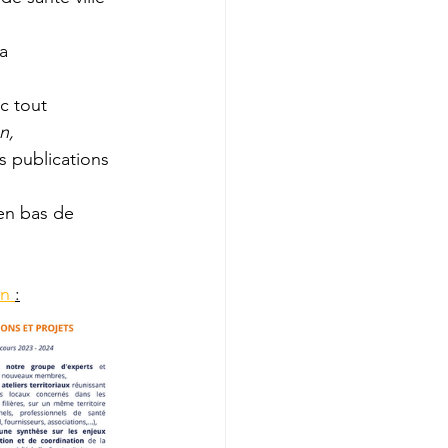
a 
c tout 
n,
s publications 
en bas de 
n 
: