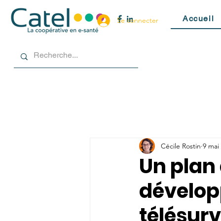
Accueil
Se connecter
Cécile Rostin
9 mai
Un plan
dévelop
télésurv