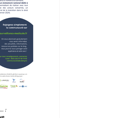
. : 
ve 