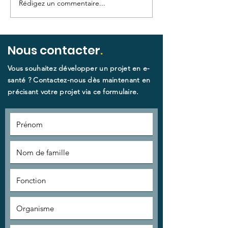
Rédigez un commentaire...
Pour un déploiement
Présentation
régulé et éthique des
évolutions du
usages de
nouveau référ
téléconsultation
des système
Nous contacter
.
d’information
Vous souhaitez développer un projet en e-
téléconsultat
santé ? Contactez-nous dès maintenant en
précisant votre projet via ce formulaire.​