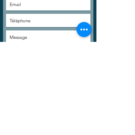
Inscrivez-vous à la newsletter pour
suivre les actualités en e-santé.
En validant ce formulaire, j'accepte que les
données saisies soient utilisées par Catel afin de
traiter ma demande et de gérer la relation
commerciale.
Envoyer