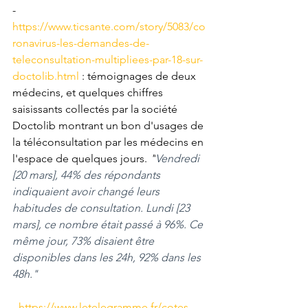
- 
https://www.ticsante.com/story/5083/co
ronavirus-les-demandes-de-
teleconsultation-multipliees-par-18-sur-
doctolib.html
 : témoignages de deux 
médecins, et quelques chiffres 
saisissants collectés par la société 
Doctolib montrant un bon d'usages de 
la téléconsultation par les médecins en 
l'espace de quelques jours. 
"
Vendredi 
[20 mars], 44% des répondants 
indiquaient avoir changé leurs 
habitudes de consultation. Lundi [23 
mars], ce nombre était passé à 96%. Ce 
même jour, 73% disaient être 
disponibles dans les 24h, 92% dans les 
48h."
- 
https://www.letelegramme.fr/cotes-