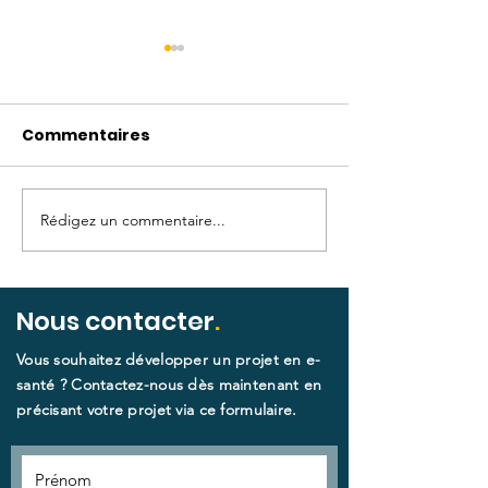
Commentaires
Rédigez un commentaire...
Digitalisation du
Digitalisation
parcours patients : le
parcours pati
CAIH et Catel
établissement
accompagnent les
processus
Nous contacter
.
établissements de
accompagné 
Vous souhaitez développer un projet en e-
santé !
CAIH et Catel
santé ? Contactez-nous dès maintenant en
précisant votre projet via ce formulaire.​