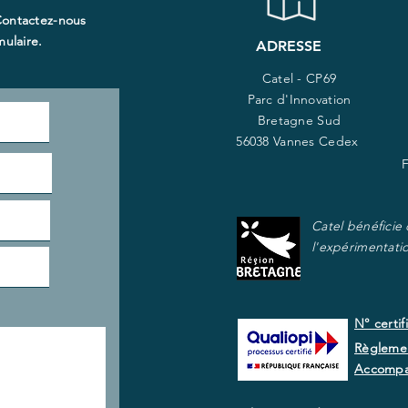
Contactez-nous
ulaire.​
ADRESSE
Catel - CP69
Parc d'Innovation
Bretagne Sud
56038 Vannes Cedex
Catel bénéficie
l'expérimentati
N° certif
Règlemen
Accomp