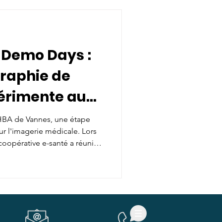
s Demo Days :
graphie de
érimente au
nes
HBA de Vannes, une étape
ur l'imagerie médicale. Lors
oopérative e-santé a réuni
s autour de la télé-
WIIFT IMAGING. Cette
ée avant la mise sur le
t l'innovation
els du terrain pour façonner