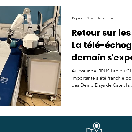
Actualité
Evénements
Communautés
Actualités
19 juin
2 min de lecture
Retour sur le
essources
Publications & ressources
Actualités
La télé-écho
demain s'exp
wroom Catel Santexpo
IA
A la une
Ressources
CHBA de Van
Au cœur de l’IRUS Lab du C
importante a été franchie po
adhérent
Recommandation de Bonne Pratique
des Demo Days de Catel, la c
des professionnels volontaire
échographie robotisée de S
expérimentation inédite, men
ance respiratoire
Top adhérent
Ressources à la une
marché, connecte directemen
technologique aux besoins ré
la médecine de demain.