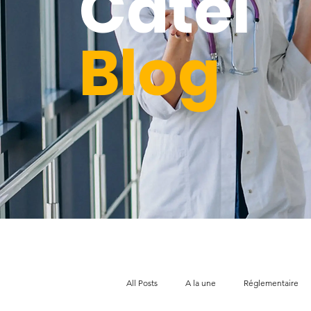
Catel
Blog
All Posts
A la une
Réglementaire