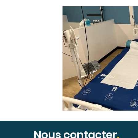
Ateliers collaboratifs
Français
Informations
Témoignages
R
Ressources adhérents
Village Sho
Insuffisance cardiaque
Evénement 
Efficience médicale & orga
Insuffis
Nous contacter
.
Ecosystème de santé