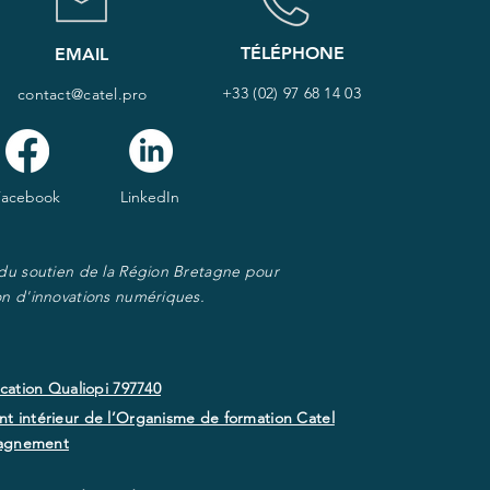
TÉLÉPHONE
EMAIL
+33 (02) 97 68 14 03
contact@catel.pro
Facebook
LinkedIn
 du soutien de la Région Bretagne pour
on d'innovations numériques.
ication Qualiopi 797740
t intérieur de l’Organisme de formation Catel
agnement